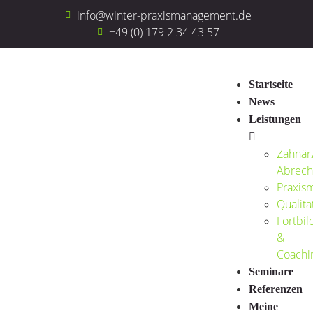
info@winter-praxismanagement.de
+49 (0) 179 2 34 43 57
Startseite
News
Leistungen
Zahnärz
Abrech
Praxis
Qualit
Fortbil
&
Coachi
Seminare
Referenzen
Meine