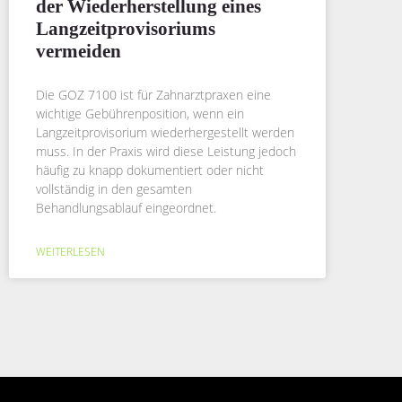
der Wiederherstellung eines
Langzeitprovisoriums
vermeiden
Die GOZ 7100 ist für Zahnarztpraxen eine
wichtige Gebührenposition, wenn ein
Langzeitprovisorium wiederhergestellt werden
muss. In der Praxis wird diese Leistung jedoch
häufig zu knapp dokumentiert oder nicht
vollständig in den gesamten
Behandlungsablauf eingeordnet.
WEITERLESEN