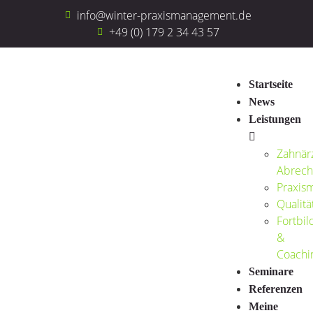
info@winter-praxismanagement.de
+49 (0) 179 2 34 43 57
Startseite
News
Leistungen
Zahnärz
Abrech
Praxis
Qualit
Fortbil
&
Coachi
Seminare
Referenzen
Meine