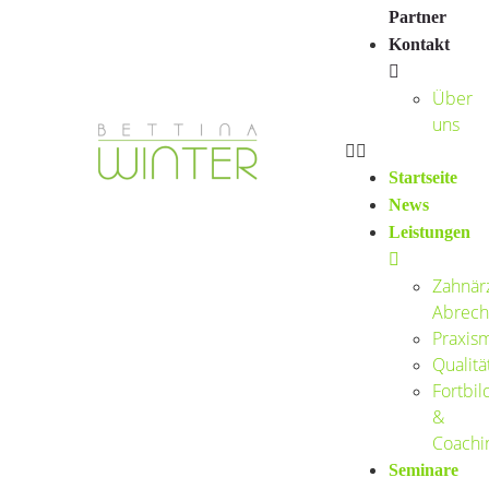
Partner
Kontakt
Über
uns
Startseite
News
Leistungen
Zahnärz
Abrech
Praxis
Qualit
Fortbil
&
Coachi
Seminare