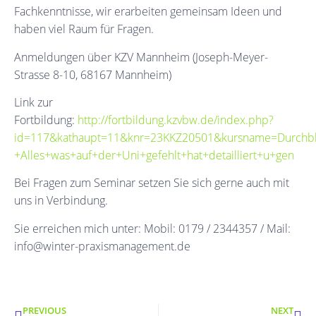
Fachkenntnisse, wir erarbeiten gemeinsam Ideen und
haben viel Raum für Fragen.
Anmeldungen über KZV Mannheim (Joseph-Meyer-
Strasse 8-10, 68167 Mannheim)
Link zur
Fortbildung:
http://fortbildung.kzvbw.de/index.php?
id=117&kathaupt=11&knr=23KKZ20501&kursname=Durchbl
+Alles+was+auf+der+Uni+gefehlt+hat+detailliert+u+gen
Bei Fragen zum Seminar setzen Sie sich gerne auch mit
uns in Verbindung.
Sie erreichen mich unter: Mobil: 0179 / 2344357 / Mail:
info@winter-praxismanagement.de
PREVIOUS
NEXT