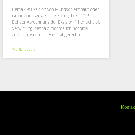
Bema 49: Exzision von Mundschleimhaut oder
Granulationsgewebe, je Zahngebiet. 10 Punkte
Bei der Abrechnung der Exzision 1 herrscht oft
Verwirrung, deshalb möchte ich nochmal
auflisten, wofür die Exz 1 abgerechnet
WEITERLESEN
Kontak