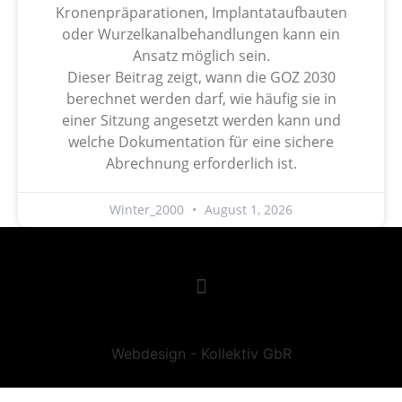
Kronenpräparationen, Implantataufbauten
oder Wurzelkanalbehandlungen kann ein
Ansatz möglich sein.
Dieser Beitrag zeigt, wann die GOZ 2030
berechnet werden darf, wie häufig sie in
einer Sitzung angesetzt werden kann und
welche Dokumentation für eine sichere
Abrechnung erforderlich ist.
Winter_2000
August 1, 2026
Webdesign - Kollektiv GbR