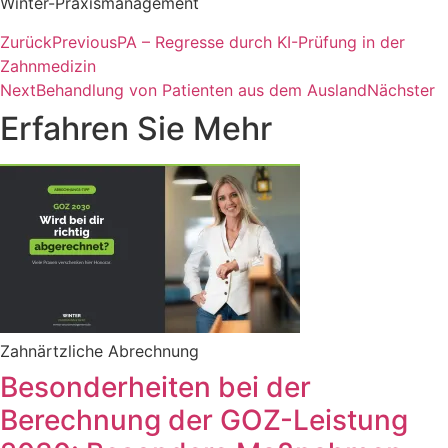
Winter-Praxismanagement
Zurück
Previous
PA – Regresse durch KI-Prüfung in der
Zahnmedizin
Next
Behandlung von Patienten aus dem Ausland
Nächster
Erfahren Sie Mehr
Zahnärtzliche Abrechnung
Besonderheiten bei der
Berechnung der GOZ-Leistung